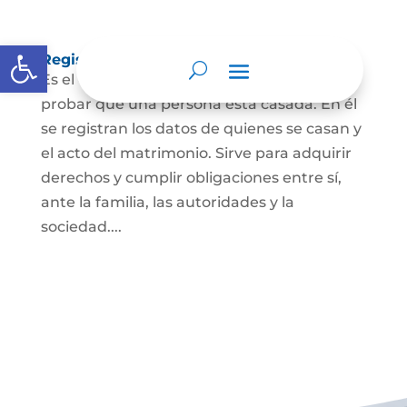
Abrir barra de herramientas
Registro Civil de Matrimonio
Es el documento público necesario para
probar que una persona está casada. En él
se registran los datos de quienes se casan y
el acto del matrimonio. Sirve para adquirir
derechos y cumplir obligaciones entre sí,
ante la familia, las autoridades y la
sociedad....