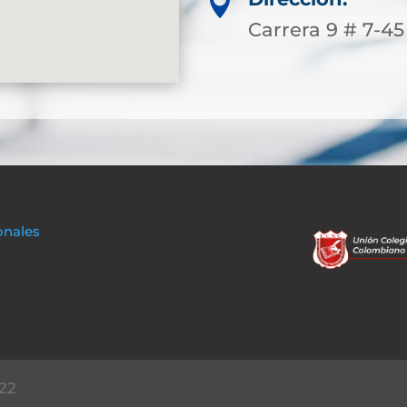

Carrera 9 # 7-45
onales
22