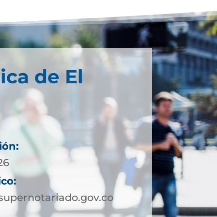
ica de El
ión:
26
ico:
supernotariado.gov.co