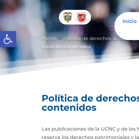
Inicio
Abrir barra de herramientas
Home
Política de derechos de autor y/
9
sobre los contenidos
Política de derechos
contenidos
Las publicaciones de la UCNC y de los 
reserva los derechos patrimoniales y l