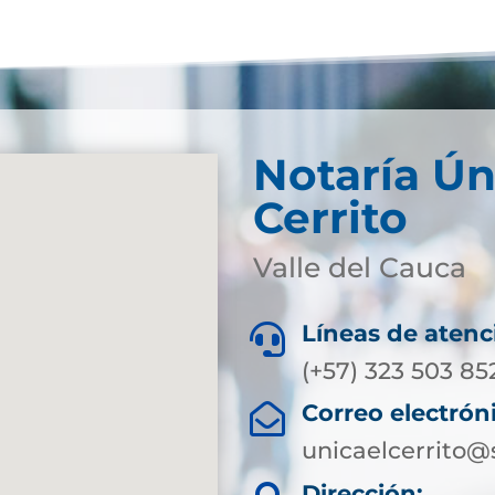
Notaría Ún
Cerrito
Valle del Cauca
Líneas de atenc

(+57) 323 503 85
Correo electrón

unicaelcerrito@
Dirección: