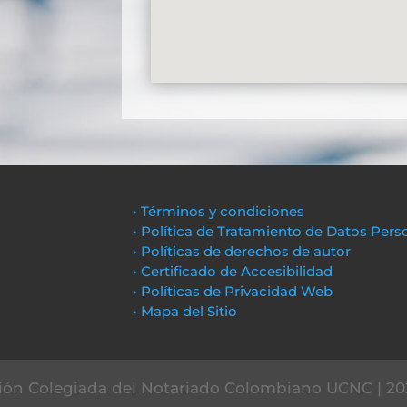
• Términos y condiciones
• Política de Tratamiento de Datos Pers
• Políticas de derechos de autor
• Certificado de Accesibilidad
• Políticas de Privacidad Web
• Mapa del Sitio
ón Colegiada del Notariado Colombiano UCNC | 20