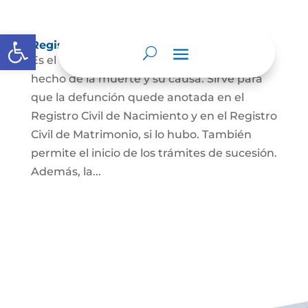
Abrir barra de herramientas
Registro Civil de Defunción
Es el documento público que prueba el
hecho de la muerte y su causa. Sirve para
que la defunción quede anotada en el
Registro Civil de Nacimiento y en el Registro
Civil de Matrimonio, si lo hubo. También
permite el inicio de los trámites de sucesión.
Además, la...