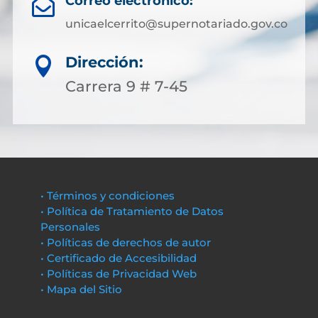
Correo electrónico:

unicaelcerrito@supernotariado.gov.co
Dirección:

Carrera 9 # 7-45
• Términos y condiciones
• Política de Tratamiento de Datos
Personales
• Políticas de derechos de autor
• Certificado de Accesibilidad
• Políticas de Privacidad Web
• Mapa del Sitio