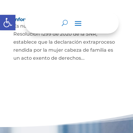
Abrir barra de herramientas
Información para Mujeres.
Es nuestro deber informar que La
Resolución 1299 de 2020 de la SNR,
establece que la declaración extraproceso
rendida por la mujer cabeza de familia es
un acto exento de derechos...