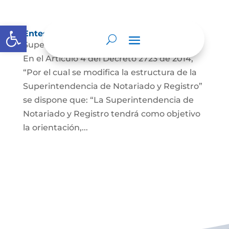
Abrir barra de herramientas
Entes y autoridades que lo vigilan
Superintendencia de Notariado y Registro
En el Artículo 4 del Decreto 2723 de 2014,
“Por el cual se modifica la estructura de la
Superintendencia de Notariado y Registro”
se dispone que: “La Superintendencia de
Notariado y Registro tendrá como objetivo
la orientación,...