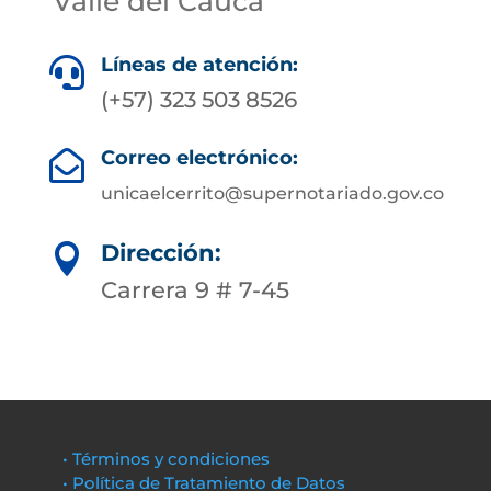
Valle del Cauca
Líneas de atención:

(+57) 323 503 8526
Correo electrónico:

unicaelcerrito@supernotariado.gov.co
Dirección:

Carrera 9 # 7-45
• Términos y condiciones
• Política de Tratamiento de Datos