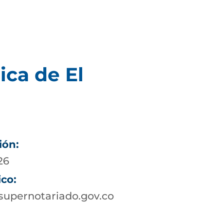
ica de El
ión:
26
ico:
supernotariado.gov.co