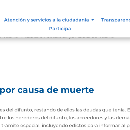
Atención y servicios a la ciudadanía
Transparen
Participa
e muerte
Sucesión de bienes por causa de muerte
9
 por causa de muerte
nes del difunto, restando de ellos las deudas que tenía. 
re los herederos del difunto, los acreedores y las dem
trámite especial, incluyendo edictos para informar al púb