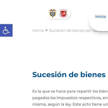
Inicio
Abrir barra de herramientas
Home
Sucesión de bienes por causa d
9
Sucesión de bienes
Es la que se hace para repartir los bie
pagados los impuestos respectivos, ent
misma, según la ley. Este acto tiene un 