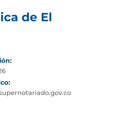
ica de El
ión:
26
ico:
supernotariado.gov.co