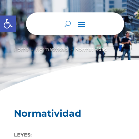
Abrir barra de herramientas
Home
Normatividad
Normatividad
9
9
Normatividad
LEYES: