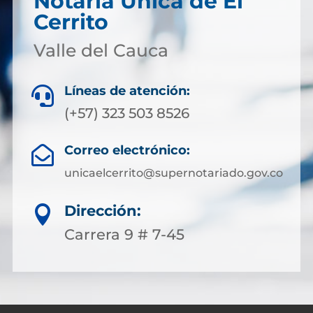
Notaría Única de El
Cerrito
Valle del Cauca
Líneas de atención:

(+57) 323 503 8526
Correo electrónico:

unicaelcerrito@supernotariado.gov.co
Dirección:

Carrera 9 # 7-45