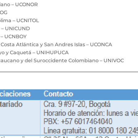
biano – UCONOR
BOG
olima – UCNITOL
a – UNICUND
á – UCNBOY
 Costa Atlántica y San Andres Islas – UCONCA
ayo y Caquetá – UNIHUPUCA
ecaucano y del Suroccidente Colombiano – UNIVOC