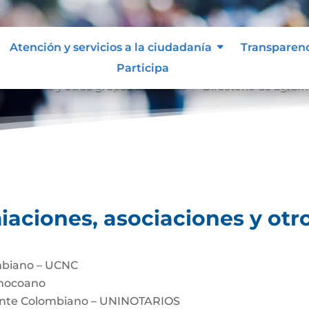
Atención y servicios a la ciudadanía
Transparen
Participa
ociaciones y otros grupos de interés
Directorio de agrem
9
iaciones, asociaciones y otr
mbiano – UCNC
Chocoano
dente Colombiano – UNINOTARIOS