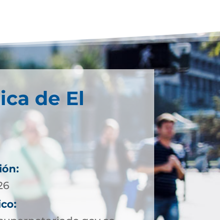
ica de El
ión:
26
ico: