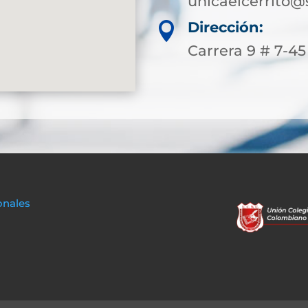
unicaelcerrito@
Dirección:

Carrera 9 # 7-45
onales