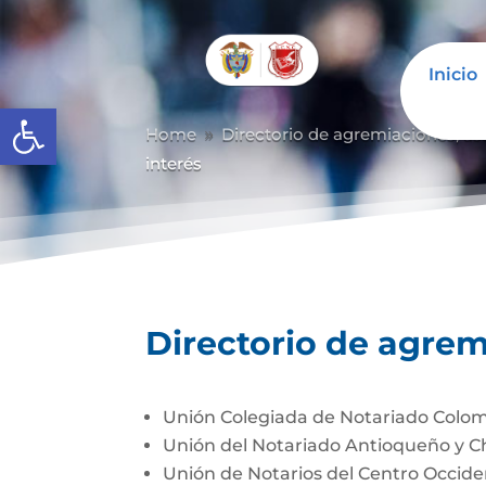
Inicio
Abrir barra de herramientas
Home
Directorio de agremiaciones, as
9
interés
Directorio de agrem
Unión Colegiada de Notariado Colo
Unión del Notariado Antioqueño y 
Unión de Notarios del Centro Occi