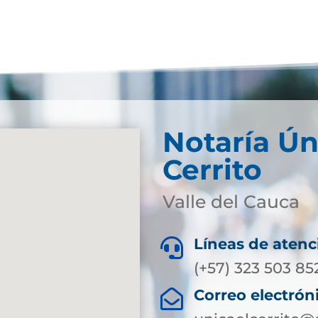
Notaría Ún
Cerrito
Valle del Cauca
Líneas de atenc

(+57) 323 503 85
Correo electrón
